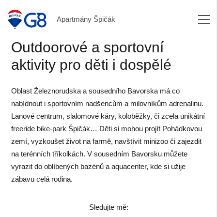
Apartmány Špičák
Outdoorové a sportovní
aktivity pro děti i dospělé
Oblast Železnorudska a sousedního Bavorska má co
nabídnout i sportovním nadšencům a milovníkům adrenalinu.
Lanové centrum, slalomové káry, koloběžky, či zcela unikátní
freeride bike-park Špičák… Děti si mohou projít Pohádkovou
zemí, vyzkoušet život na farmě, navštívit minizoo či zajezdit
na terénních tříkolkách. V sousedním Bavorsku můžete
vyrazit do oblíbených bazénů a aquacenter, kde si užije
zábavu celá rodina.
Sledujte mě: